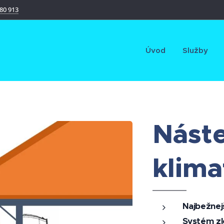
80 913
Úvod
Služby
Nást
klima
Najbežnej
Systém zlo