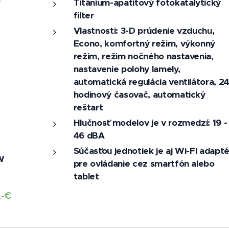
Titánium-apatitový fotokatalytický
filter
Vlastnosti: 3-D prúdenie vzduchu,
Econo, komfortný režim, výkonný
režim, režim nočného nastavenia,
nastavenie polohy lamely,
automatická regulácia ventilátora, 24
hodinový časovač, automatický
reštart
Hlučnosť modelov je v rozmedzí: 19 -
46 dBA
Súčasťou jednotiek je aj Wi-Fi adapté
W
pre ovládanie cez smartfón alebo
tablet
,-€