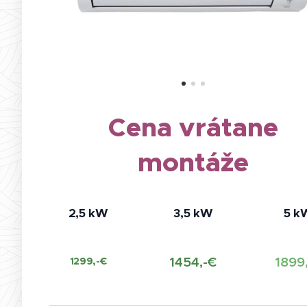
Cena vrátane
montáže
2,5 kW
3,5 kW
5 k
1454,-€
1899
1299,-€