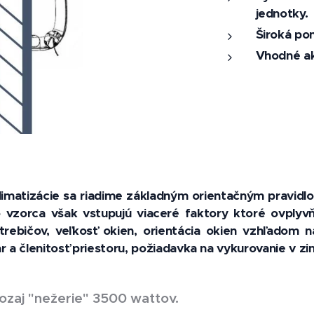
jednotky.
Široká pon
Vhodné ak
klimatizácie sa riadime základným orientačným pravid
 vzorca však vstupujú viaceré faktory ktoré ovplyv
rebičov, veľkosť okien, orientácia okien vzhľadom n
r a členitosť priestoru, požiadavka na vykurovanie v 
ozaj "nežerie
"
3500 wattov.