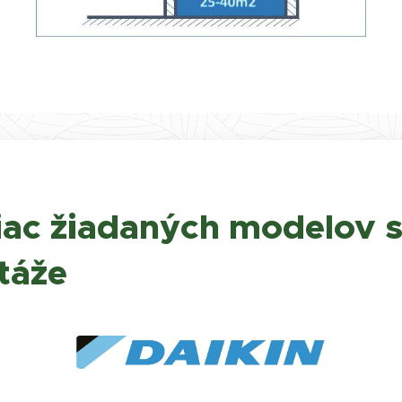
iac žiadaných modelov 
táže