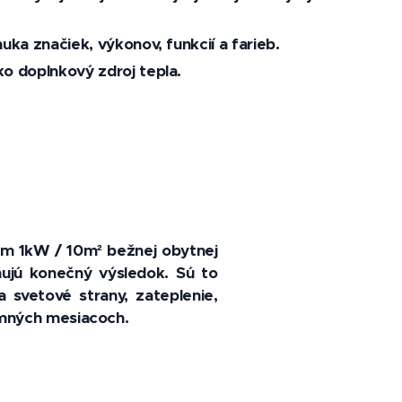
uka značiek, výkonov, funkcií a farieb.
o doplnkový zdroj tepla.
lom 1kW / 10m² bežnej obytnej
ňujú konečný výsledok. Sú to
a svetové strany, zateplenie,
zimných mesiacoch.