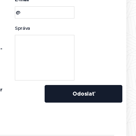
Správa
-
r
Odoslať