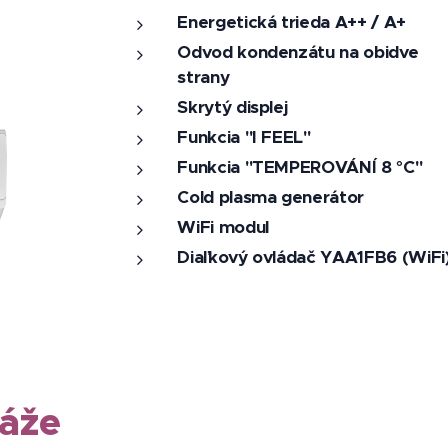
Energetická trieda A++ / A+
Odvod kondenzátu na obidve
strany
Skrytý displej
Funkcia "I FEEL"
Funkcia "TEMPEROVÁNÍ 8 °C"
Cold plasma generátor
WiFi modul
Diaľkový ovládač YAA1FB6 (WiFi
áže