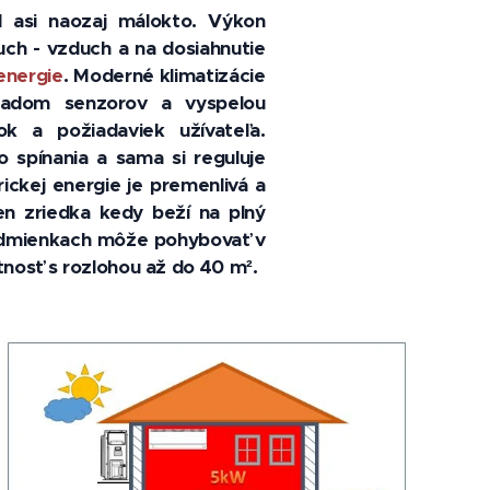
l asi naozaj málokto. Výkon
uch - vzduch a na dosiahnutie
 energie
. Moderné klimatizácie
radom senzorov a vyspelou
k a požiadaviek užívateľa.
 spínania a sama si reguluje
ickej energie je premenlivá a
en zriedka kedy beží na plný
 podmienkach môže pohybovať v
nosť s rozlohou až do 40 m².