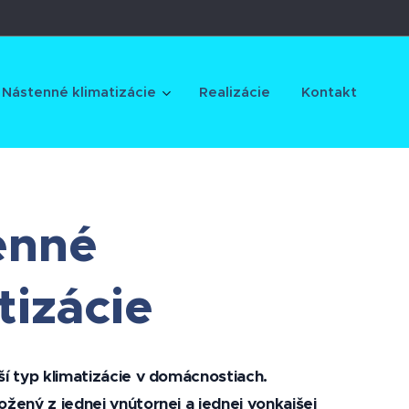
Nástenné klimatizácie
Realizácie
Kontakt
enné
tizácie
ší typ klimatizácie v domácnostiach.
žený z jednej vnútornej a jednej vonkajšej