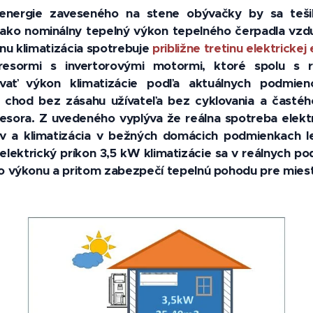
 energie zaveseného na stene obývačky by sa teši
 ako nominálny tepelný výkon tepelného čerpadla vzd
u klimatizácia spotrebuje
približne tretinu elektrickej
esormi s invertorovými motormi, ktoré spolu s 
ovať výkon klimatizácie podľa aktuálnych podmieno
ý chod bez zásahu užívateľa bez cyklovania a častého
esora. Z uvedeného vyplýva že reálna spotreba elektr
ov a klimatizácia v bežných domácich podmienkach l
elektrický príkon 3,5 kW klimatizácie sa v reálnych
 výkonu a pritom zabezpečí tepelnú pohodu pre miest