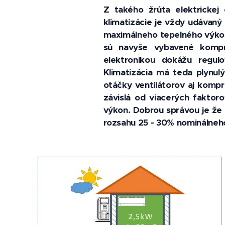
Z takého žrúta elektrickej
klimatizácie je vždy udávaný
maximálneho tepelného výkon
sú navyše vybavené kompr
elektronikou dokážu regul
Klimatizácia má teda plynul
otáčky ventilátorov aj kompr
závislá od viacerých faktor
výkon. Dobrou správou je že 
rozsahu 25 - 30% nominálneho