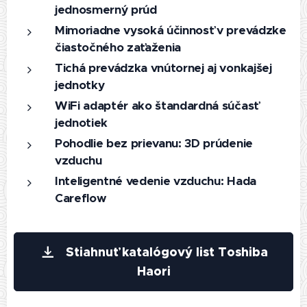
jednosmerný prúd
Mimoriadne vysoká účinnosť v prevádzke
čiastočného zaťaženia
Tichá prevádzka vnútornej aj vonkajšej
jednotky
WiFi adaptér ako štandardná súčasť
jednotiek
Pohodlie bez prievanu: 3D prúdenie
vzduchu
Inteligentné vedenie vzduchu: Hada
Careflow
Stiahnuť katalógový list Toshiba
Haori