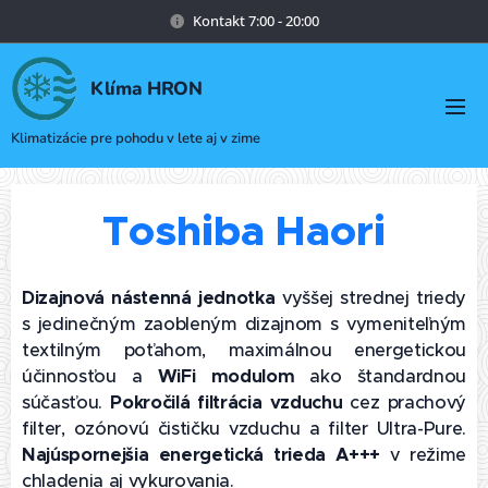
Kontakt 7:00 - 20:00
Klíma HRON
Klimatizácie pre pohodu v lete aj v zime
Toshiba Haori
Dizajnová nástenná jednotka
vyššej strednej triedy
s jedinečným zaobleným dizajnom s vymeniteľným
textilným poťahom, maximálnou energetickou
účinnosťou a
WiFi modulom
ako štandardnou
súčasťou.
Pokročilá filtrácia vzduchu
cez prachový
filter, ozónovú čističku vzduchu a filter Ultra-Pure.
Najúspornejšia energetická trieda A+++
v režime
chladenia aj vykurovania.